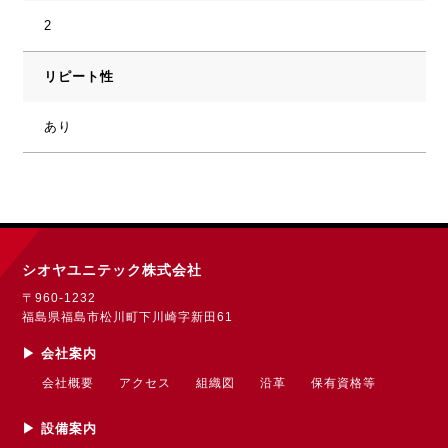
2
リピート性
あり
シオヤユニテック株式会社
〒960-1232
福島県福島市松川町下川崎字新田61
▶︎ 会社案内
会社概要
アクセス
組織図
沿革
保有資格等
▶︎ 設備案内