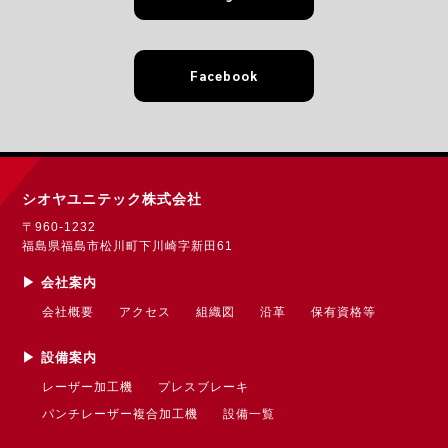
Facebook
シオヤユニテック株式会社
〒960-1232
福島県福島市松川町下川崎字新田61
▶︎ 会社案内
会社概要
アクセス
組織図
沿革
保有資格等
▶︎ 設備案内
レーザー加工機
プレスブレーキ
パンチレーザー複合加工機
設備一覧