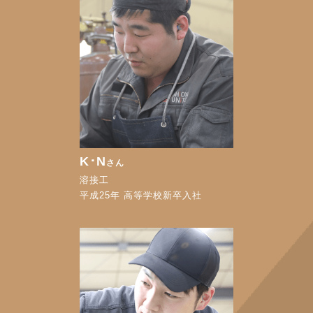
K･N
さん
溶接工
平成25年 高等学校新卒入社